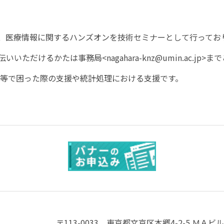
、医療情報に関するハンズオンを技術セミナーとして行ってお
伝いいただけるかたは事務局
<nagahara-knz@umin.ac.jp>
まで
等で困った際の支援や統計処理における支援です。
〒113-0033
東京都文京区本郷4-2-5 ＭＡビル