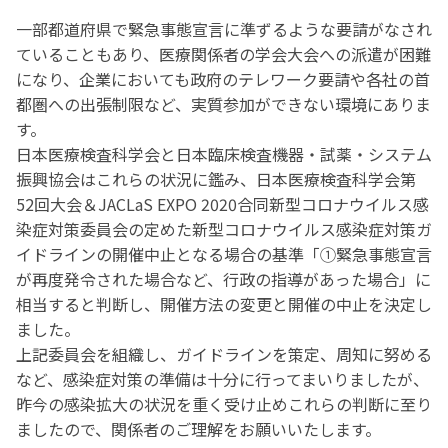
一部都道府県で緊急事態宣言に準ずるような要請がなされ
ていることもあり、医療関係者の学会大会への派遣が困難
になり、企業においても政府のテレワーク要請や各社の首
都圏への出張制限など、実質参加ができない環境にありま
す。
日本医療検査科学会と日本臨床検査機器・試薬・システム
振興協会はこれらの状況に鑑み、日本医療検査科学会第
52回大会＆JACLaS EXPO 2020合同新型コロナウイルス感
染症対策委員会の定めた新型コロナウイルス感染症対策ガ
イドラインの開催中止となる場合の基準「①緊急事態宣言
が再度発令された場合など、行政の指導があった場合」に
相当すると判断し、開催方法の変更と開催の中止を決定し
ました。
上記委員会を組織し、ガイドラインを策定、周知に努める
など、感染症対策の準備は十分に行ってまいりましたが、
昨今の感染拡大の状況を重く受け止めこれらの判断に至り
ましたので、関係者のご理解をお願いいたします。