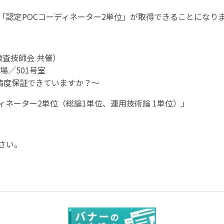
「認定
POC
コーディネーター
2
単位」が取得できることになり
査技師会 共催）
会場／501号室
精度保証できていますか？～
ィネーター
2
単位（総論
1
単位、運用技術論
1
単位）」
さい。